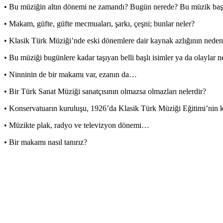
• Bu müziğin altın dönemi ne zamandı? Bugün nerede? Bu müzik başk
• Makam, güfte, güfte mecmuaları, şarkı, çeşni; bunlar neler?
• Klasik Türk Müziği’nde eski dönemlere dair kaynak azlığının nedenl
• Bu müziği bugünlere kadar taşıyan belli başlı isimler ya da olaylar n
• Ninninin de bir makamı var, ezanın da…
• Bir Türk Sanat Müziği sanatçısının olmazsa olmazları nelerdir?
• Konservatuarın kuruluşu, 1926’da Klasik Türk Müziği Eğitimi’nin kal
• Müzikte plak, radyo ve televizyon dönemi…
• Bir makamı nasıl tanırız?