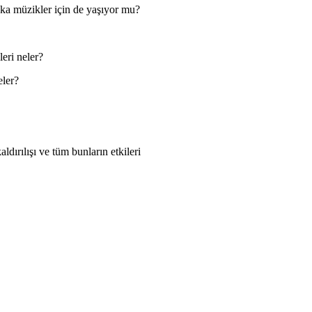
a müzikler için de yaşıyor mu?
eri neler?
eler?
dırılışı ve tüm bunların etkileri