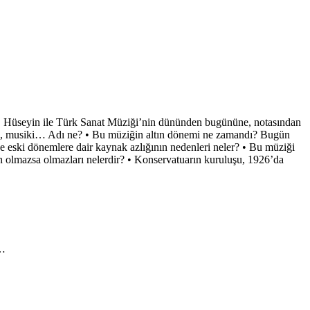
. Hüseyin ile Türk Sanat Müziği’nin dününden bugününe, notasından
i, musiki… Adı ne? • Bu müziğin altın dönemi ne zamandı? Bugün
e eski dönemlere dair kaynak azlığının nedenleri neler? • Bu müziği
ın olmazsa olmazları nelerdir? • Konservatuarın kuruluşu, 1926’da
k.
ı…