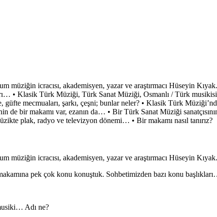
 müziğin icracısı, akademisyen, yazar ve araştırmacı Hüseyin Kıyak
rı… • Klasik Türk Müziği, Türk Sanat Müziği, Osmanlı / Türk musikis
güfte mecmuaları, şarkı, çeşni; bunlar neler? • Klasik Türk Müziği’nd
nninin de bir makamı var, ezanın da… • Bir Türk Sanat Müziği sanatçısın
 Müzikte plak, radyo ve televizyon dönemi… • Bir makamı nasıl tanırız?
 müziğin icracısı, akademisyen, yazar ve araştırmacı Hüseyin Kıya
makamına pek çok konu konuştuk. Sohbetimizden bazı konu başlıklar
 musiki… Adı ne?